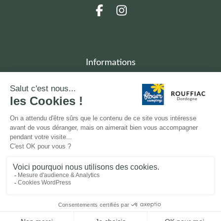
Informations
424
«
Base de loisirs de Rouffiac
»
24270 ANGOISSE
accueil.rouffiac@semitour.com
+33(0)5 53 52 68 79
Mentions légales
Politique de confidentialité
Conception & réalisation
YProximité