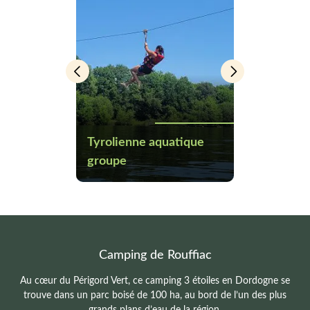
Tyrolienne aquatique
pe
groupe
Escalade / 
Camping de Rouffiac
Au cœur du Périgord Vert, ce camping 3 étoiles en Dordogne se
trouve dans un parc boisé de 100 ha, au bord de l’un des plus
grands plans d’eau de la région.