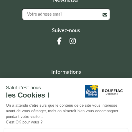
Newsletter
Suivez-nous
Informations
424
«
Base de loisirs de Rouffiac
»
24270 ANGOISSE
accueil.rouffiac@semitour.com
+33(0)5 53 52 68 79